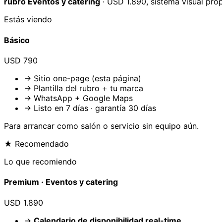
rubro
Eventos y catering
· USD 1.890, sistema visual pro
Estás viendo
Básico
USD 790
→ Sitio one-page (esta página)
→ Plantilla del rubro + tu marca
→ WhatsApp + Google Maps
→ Listo en 7 días · garantía 30 días
Para arrancar como
salón o servicio
sin equipo aún.
★ Recomendado
Lo que recomiendo
Premium ·
Eventos y catering
USD 1.890
→
Calendario de disponibilidad real-time