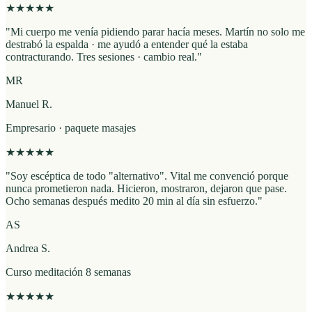
★
★
★
★
★
"
Mi cuerpo me venía pidiendo parar hacía meses. Martín no solo me
destrabó la espalda · me ayudó a entender qué la estaba
contracturando. Tres sesiones · cambio real.
"
MR
Manuel R.
Empresario · paquete masajes
★
★
★
★
★
"
Soy escéptica de todo "alternativo". Vital me convenció porque
nunca prometieron nada. Hicieron, mostraron, dejaron que pase.
Ocho semanas después medito 20 min al día sin esfuerzo.
"
AS
Andrea S.
Curso meditación 8 semanas
★
★
★
★
★