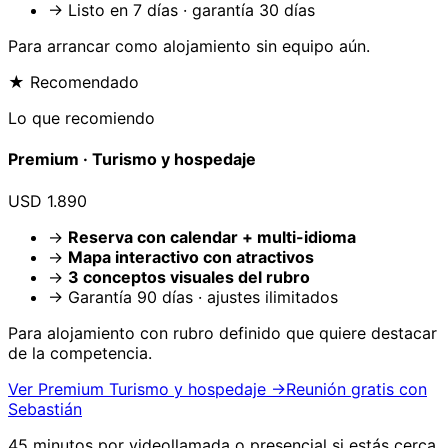
→ Listo en 7 días · garantía 30 días
Para arrancar como
alojamiento
sin equipo aún.
★ Recomendado
Lo que recomiendo
Premium ·
Turismo y hospedaje
USD 1.890
→
Reserva con calendar + multi-idioma
→
Mapa interactivo con atractivos
→
3 conceptos visuales del rubro
→ Garantía 90 días · ajustes ilimitados
Para
alojamiento
con rubro definido que quiere destacar
de la competencia.
Ver Premium
Turismo y hospedaje
→
Reunión gratis con
Sebastián
45 minutos por videollamada o presencial si estás cerca