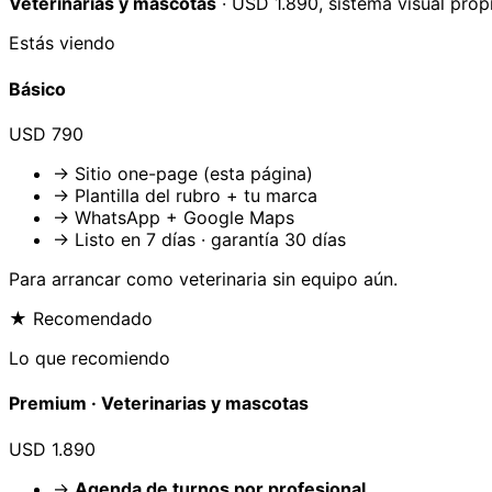
Veterinarias y mascotas
· USD 1.890, sistema visual prop
Estás viendo
Básico
USD 790
→ Sitio one-page (esta página)
→ Plantilla del rubro + tu marca
→ WhatsApp + Google Maps
→ Listo en 7 días · garantía 30 días
Para arrancar como
veterinaria
sin equipo aún.
★ Recomendado
Lo que recomiendo
Premium ·
Veterinarias y mascotas
USD 1.890
→
Agenda de turnos por profesional