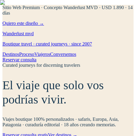
Sitio Web Premium · Concepto Wanderlust MVD
· USD 1.890 · 14
días
Quiero este diseño →
Wanderlust
mvd
Boutique travel · curated journeys · since 2007
Destinos
Proceso
Viajeros
Conversemos
Reservar consulta
Curated journeys for discerning travelers
El viaje que solo
vos
podrías vivir.
Viajes boutique 100% personalizados · safaris, Europa, Asia,
Patagonia · curaduría editorial · 18 años creando memorias.
Reservar consulta gratis
Ver destinos →