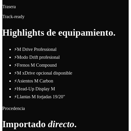
Trasera
Track-ready
Highlights de equipamiento.
⚡
M Drive Professional
⚡
Modo Drift profesional
⚡
Frenos M Compound
⚡
M xDrive opcional disponible
⚡
Asientos M Carbon
⚡
Head-Up Display M
⚡
Llantas M forjadas 19/20"
Procedencia
Importado
directo
.