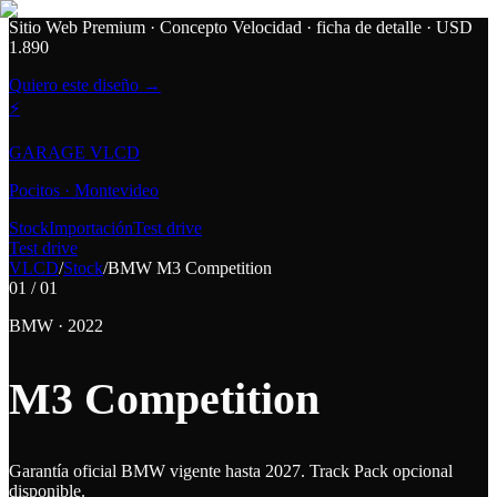
Sitio Web Premium · Concepto Velocidad
· ficha de detalle · USD
1.890
Quiero este diseño →
⚡
GARAGE VLCD
Pocitos · Montevideo
Stock
Importación
Test drive
Test drive
VLCD
/
Stock
/
BMW
M3 Competition
01
/
01
BMW
·
2022
M3 Competition
Garantía oficial BMW vigente hasta 2027. Track Pack opcional
disponible.