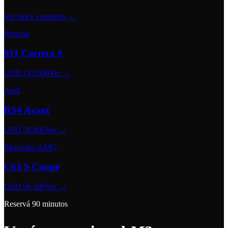
Ver stock completo →
Porsche
911 Carrera S
USD 142.000
Ver →
Audi
RS4 Avant
USD 78.900
Ver →
Mercedes-AMG
C63 S Coupé
USD 96.500
Ver →
Reservá 90 minutos