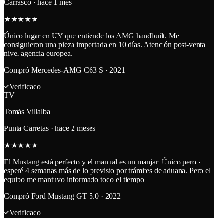
Carrasco
·
hace 1 mes
★
★
★
★
★
Único lugar en UY que entiende los AMG handbuilt. Me
consiguieron una pieza importada en 10 días. Atención post-venta
nivel agencia europea.
Compró
Mercedes-AMG C63 S · 2021
Verificado
TV
Tomás Villalba
Punta Carretas
·
hace 2 meses
★
★
★
★
★
El Mustang está perfecto y el manual es un manjar. Único pero ·
esperé 4 semanas más de lo previsto por trámites de aduana. Pero el
equipo me mantuvo informado todo el tiempo.
Compró
Ford Mustang GT 5.0 · 2022
Verificado