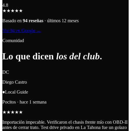
4.8
★★★★★
Basado en
94
reseñas
· últimos 12 meses
Ver
94
en Google →
Comunidad
Lo que dicen
los del club
.
DC
Diego Castro
Local Guide
Pocitos
·
hace 1 semana
★
★
★
★
★
Importación impecable. Verificaron el chasis frente mío con OBD-II
antes de cerrar trato. Test drive privado en La Tahona fue un golazo