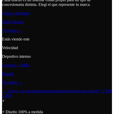
concesionaria distinta. Elegí el que represente tu marca.
Clásico premium
Norte Motors
Ver demo →
Estás viendo este
Velocidad
Deportivo intenso
Cercano y cálido
Familia
Ver demo →
← Volver a la propuesta para automotoras
Quiero este diseño · USD
1.890
⚡
⚡ Diseño 100% a medida