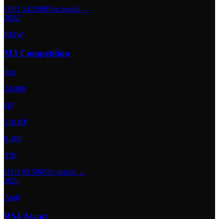
USD 142.000
Ver detalle →
2022
BMW
M3 Competition
Km
24.000
HP
510 HP
0-100
3.9s
USD 89.500
Ver detalle →
2021
Audi
RS4 Avant