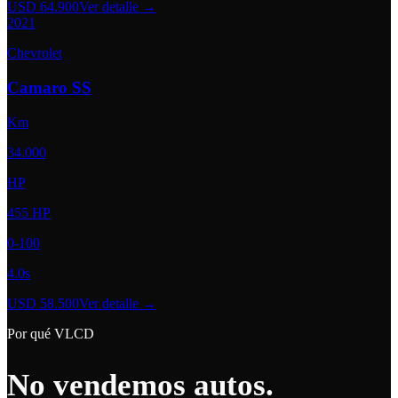
USD 64.900
Ver detalle →
2021
Chevrolet
Camaro SS
Km
34.000
HP
455 HP
0-100
4.0s
USD 58.500
Ver detalle →
Por qué VLCD
No vendemos autos.