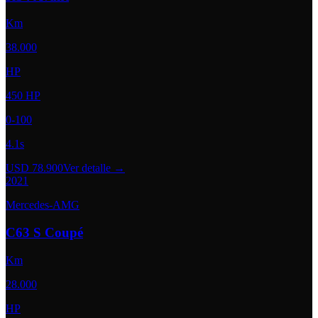
Km
38.000
HP
450 HP
0-100
4.1s
USD 78.900
Ver detalle →
2021
Mercedes-AMG
C63 S Coupé
Km
28.000
HP