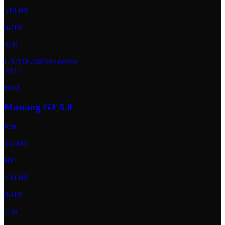
510 HP
0-100
3.9s
USD 96.500
Ver detalle →
2022
Ford
Mustang GT 5.0
Km
15.000
HP
450 HP
0-100
4.3s