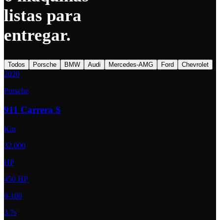
listas para
entregar
.
Todos
Porsche
BMW
Audi
Mercedes-AMG
Ford
Chevrolet
2020
Porsche
911 Carrera S
Km
32.000
HP
450 HP
0-100
3.7s