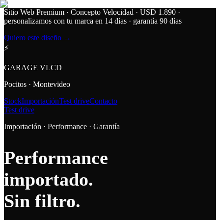
Sitio Web Premium · Concepto Velocidad
· USD 1.890 ·
personalizamos con tu marca en 14 días · garantía 90 días
Quiero este diseño →
⚡
GARAGE VLCD
Pocitos · Montevideo
Stock
Importación
Test drive
Contacto
Test drive
Importación · Performance · Garantía
Performance
importado.
Sin filtro.