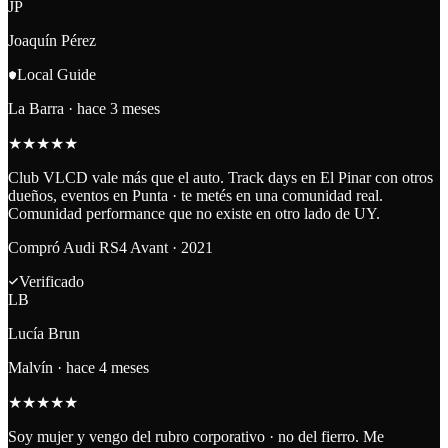
JP
Joaquín Pérez
Local Guide
La Barra
·
hace 3 meses
★
★
★
★
★
Club VLCD vale más que el auto. Track days en El Pinar con otros
dueños, eventos en Punta · te metés en una comunidad real.
Comunidad performance que no existe en otro lado de UY.
Compró
Audi RS4 Avant · 2021
Verificado
LB
Lucía Brun
Malvín
·
hace 4 meses
★
★
★
★
★
Soy mujer y vengo del rubro corporativo · no del fierro. Me