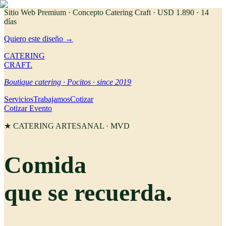
Sitio Web Premium · Concepto Catering Craft
· USD 1.890 · 14
días
Quiero este diseño →
CATERING
CRAFT.
Boutique catering · Pocitos · since 2019
Servicios
Trabajamos
Cotizar
Cotizar Evento
★ CATERING ARTESANAL · MVD
Comida
que se
recuerda
.