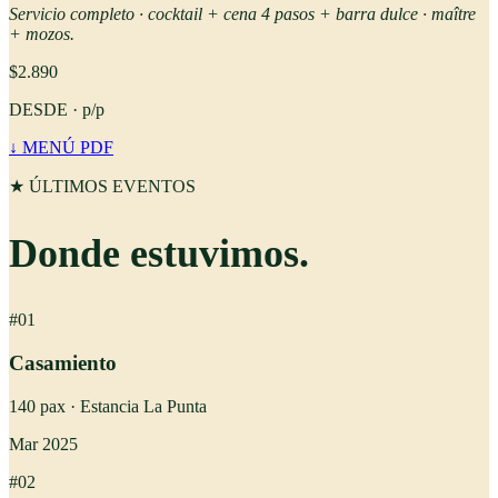
Servicio completo · cocktail + cena 4 pasos + barra dulce · maître
+ mozos.
$
2.890
DESDE ·
p/p
↓ MENÚ PDF
★ ÚLTIMOS EVENTOS
Donde
estuvimos
.
#01
Casamiento
140
pax ·
Estancia La Punta
Mar 2025
#02