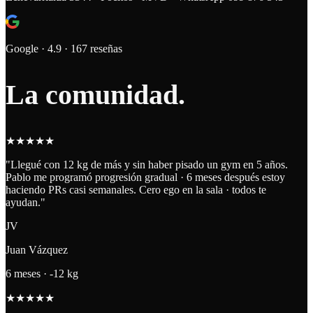
Google · 4.9 · 167 reseñas
La
comunidad
.
★
★
★
★
★
"
Llegué con 12 kg de más y sin haber pisado un gym en 5 años.
Pablo me programó progresión gradual · 6 meses después estoy
haciendo PRs casi semanales. Cero ego en la sala · todos te
ayudan.
"
JV
Juan Vázquez
6 meses · -12 kg
★
★
★
★
★