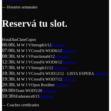
— Horarios semanales
Reservá tu
slot
.
Hora
Días
Clase
Cupos
06:00
L M W J V
Strength
3/12
Reservar
07:00
L M W J V
CrossFit WOD
6/12
Reservar
08:30
L M W J V
Functional
4/12
Reservar
12:30
L M W J V
CrossFit WOD
8/12
Reservar
17:30
L M W J V
Strength
11/12
Reservar
18:30
L M W J V
CrossFit WOD
12/12 · LISTA ESPERA
Lista esp.
19:30
L M W J V
CrossFit WOD
7/12
Reservar
20:30
L M W J V
Open Box
libre
Reservar
09:00
S
Team WOD
5/20
Reservar
10:30
S
Endurance
8/15
Reservar
— Coaches certificados