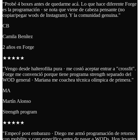
"
Probé 4 boxes antes de quedarme acá. Lo que hace diferente Forge
es la programación · se nota que viene de cabeza pensante (no
copiar/pegar wods de Instagram). Y la comunidad genuina.
"
CB
Camila Benítez
2 años en Forge
★
★
★
★
★
"
Vengo desde halterofilia pura · me costó aceptar entrar a "crossfit".
Forge me convenció porque tiene programa strength separado del
WOD general · Mariana me coachea técnica olímpica de primera.
"
MA
Martín Alonso
Strength program
★
★
★
★
★
"
Empecé post embarazo · Diego me armó programación de retorno
con mobility y core específico antes de pasar a WODs. Hoy levanto