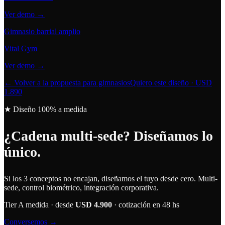
Ver demo →
Gimnasio barrial amplio
Vital Gym
Ver demo →
← Volver a la propuesta para gimnasios
Quiero este diseño · USD
1.890
★ Diseño 100% a medida
¿Cadena multi-sede?
Diseñamos lo
único.
Si los 3 conceptos no encajan, diseñamos el tuyo desde cero. Multi-
sede, control biométrico, integración corporativa.
Tier A medida · desde
USD 4.900
· cotización en 48 hs
Conversemos →