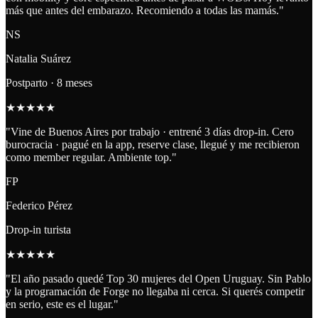
más que antes del embarazo. Recomiendo a todas las mamás.
"
NS
Natalia Suárez
Postparto · 8 meses
★
★
★
★
★
"
Vine de Buenos Aires por trabajo · entrené 3 días drop-in. Cero
burocracia · pagué en la app, reserve clase, llegué y me recibieron
como member regular. Ambiente top.
"
FP
Federico Pérez
Drop-in turista
★
★
★
★
★
"
El año pasado quedé Top 30 mujeres del Open Uruguay. Sin Pablo
y la programación de Forge no llegaba ni cerca. Si querés competir
en serio, este es el lugar.
"