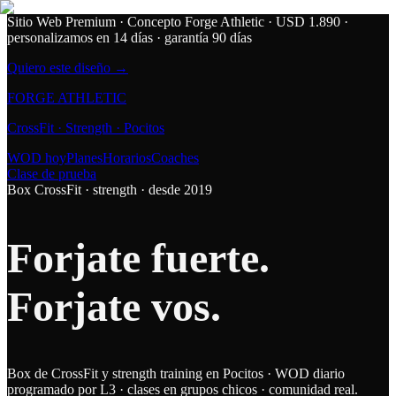
Sitio Web Premium · Concepto Forge Athletic
· USD 1.890 ·
personalizamos en 14 días · garantía 90 días
Quiero este diseño →
FORGE
ATHLETIC
CrossFit · Strength · Pocitos
WOD hoy
Planes
Horarios
Coaches
Clase de prueba
Box CrossFit · strength · desde 2019
Forjate
fuerte.
Forjate
vos.
Box de CrossFit y strength training en Pocitos · WOD diario
programado por L3 · clases en grupos chicos · comunidad real.