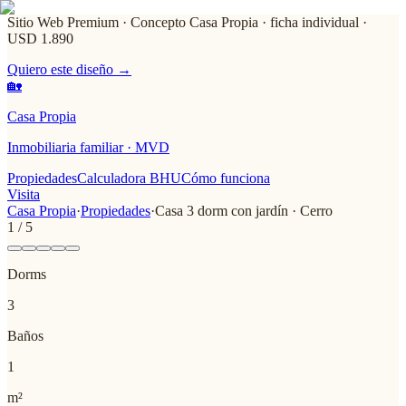
Sitio Web Premium · Concepto Casa Propia
· ficha individual ·
USD 1.890
Quiero este diseño →
🏡
Casa Propia
Inmobiliaria familiar · MVD
Propiedades
Calculadora BHU
Cómo funciona
Visita
Casa Propia
·
Propiedades
·
Casa 3 dorm con jardín · Cerro
1
/
5
Dorms
3
Baños
1
m²