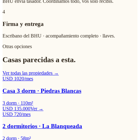
BHU envía tasador. Coordinamos todo, vos solo recibís.
4
Firma y entrega
Escribano del BHU · acompañamiento completo · llaves.
Otras opciones
Casas parecidas a esta.
Ver todas las propiedades →
USD
1020
/mes
Casa 3 dorm · Piedras Blancas
3
dorm ·
110
m²
USD 135.000
Ver →
USD
720
/mes
2 dormitorios · La Blanqueada
2
dorm ·
58
m²