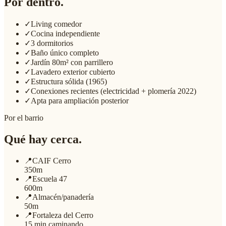
Por dentro.
✓
Living comedor
✓
Cocina independiente
✓
3 dormitorios
✓
Baño único completo
✓
Jardín 80m² con parrillero
✓
Lavadero exterior cubierto
✓
Estructura sólida (1965)
✓
Conexiones recientes (electricidad + plomería 2022)
✓
Apta para ampliación posterior
Por el barrio
Qué hay cerca.
📍
CAIF Cerro
350m
📍
Escuela 47
600m
📍
Almacén/panadería
50m
📍
Fortaleza del Cerro
15 min caminando