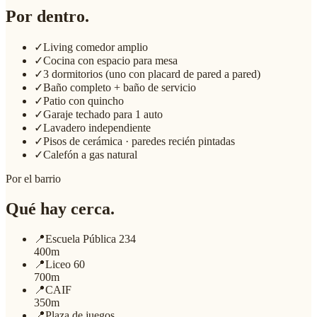
Por dentro.
✓
Living comedor amplio
✓
Cocina con espacio para mesa
✓
3 dormitorios (uno con placard de pared a pared)
✓
Baño completo + baño de servicio
✓
Patio con quincho
✓
Garaje techado para 1 auto
✓
Lavadero independiente
✓
Pisos de cerámica · paredes recién pintadas
✓
Calefón a gas natural
Por el barrio
Qué hay cerca.
📍
Escuela Pública 234
400m
📍
Liceo 60
700m
📍
CAIF
350m
📍
Plaza de juegos