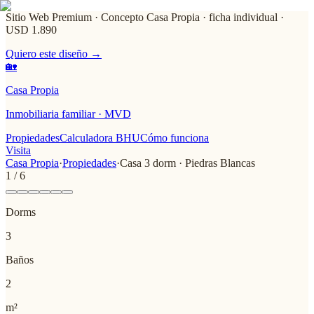
Sitio Web Premium · Concepto Casa Propia
· ficha individual ·
USD 1.890
Quiero este diseño →
🏡
Casa Propia
Inmobiliaria familiar · MVD
Propiedades
Calculadora BHU
Cómo funciona
Visita
Casa Propia
·
Propiedades
·
Casa 3 dorm · Piedras Blancas
1
/
6
Dorms
3
Baños
2
m²