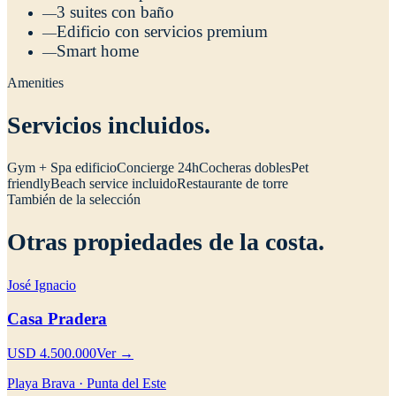
3 suites con baño
—
Edificio con servicios premium
—
Smart home
—
Amenities
Servicios incluidos.
Gym + Spa edificio
Concierge 24h
Cocheras dobles
Pet
friendly
Beach service incluido
Restaurante de torre
También de la selección
Otras propiedades de la costa.
José Ignacio
Casa Pradera
USD 4.500.000
Ver →
Playa Brava · Punta del Este