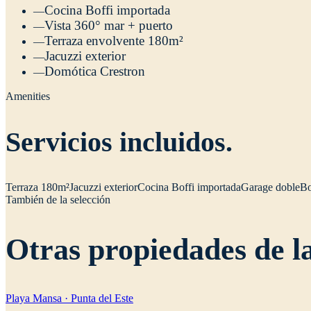
Cocina Boffi importada
—
Vista 360° mar + puerto
—
Terraza envolvente 180m²
—
Jacuzzi exterior
—
Domótica Crestron
—
Amenities
Servicios incluidos.
Terraza 180m²
Jacuzzi exterior
Cocina Boffi importada
Garage doble
Bo
También de la selección
Otras propiedades de la
Playa Mansa · Punta del Este