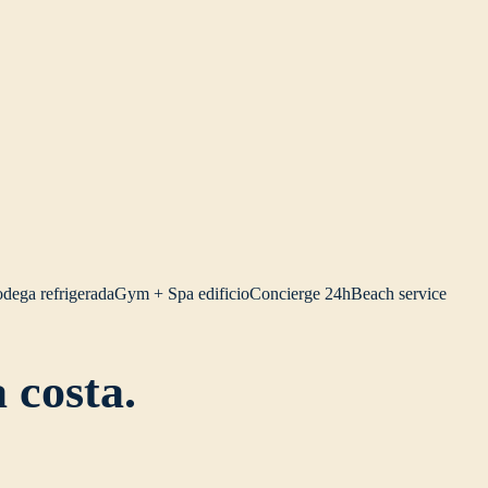
dega refrigerada
Gym + Spa edificio
Concierge 24h
Beach service
 costa.