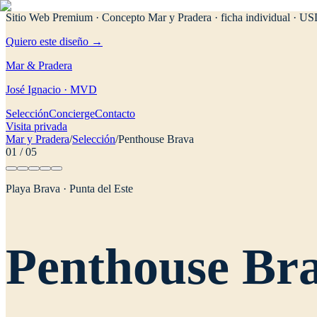
Sitio Web Premium · Concepto Mar y Pradera
· ficha individual · U
Quiero este diseño →
Mar & Pradera
José Ignacio · MVD
Selección
Concierge
Contacto
Visita privada
Mar y Pradera
/
Selección
/
Penthouse Brava
01
/
05
Playa Brava · Punta del Este
Penthouse Br