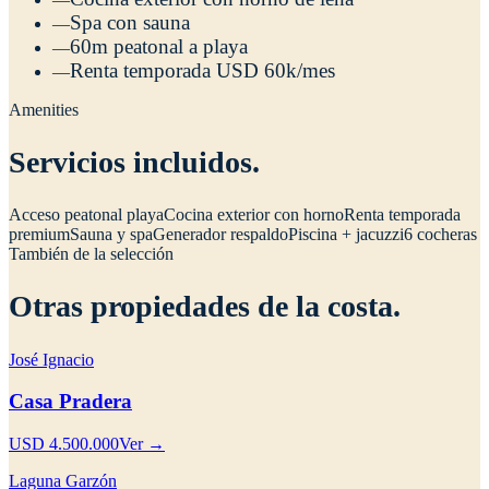
Spa con sauna
—
60m peatonal a playa
—
Renta temporada USD 60k/mes
—
Amenities
Servicios incluidos.
Acceso peatonal playa
Cocina exterior con horno
Renta temporada
premium
Sauna y spa
Generador respaldo
Piscina + jacuzzi
6 cocheras
También de la selección
Otras propiedades de la costa.
José Ignacio
Casa Pradera
USD 4.500.000
Ver →
Laguna Garzón