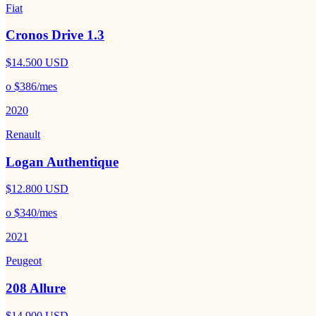
Fiat
Cronos Drive 1.3
$14.500
USD
o
$386
/mes
2020
Renault
Logan Authentique
$12.800
USD
o
$340
/mes
2021
Peugeot
208 Allure
$14.900
USD