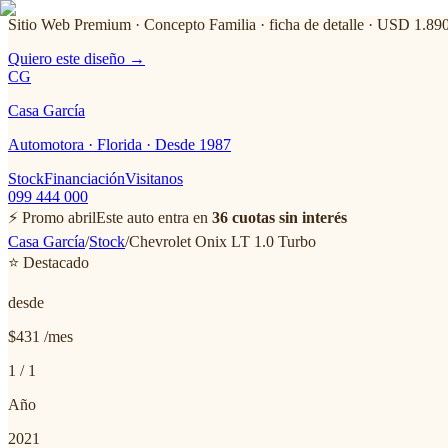
Sitio Web Premium · Concepto Familia
· ficha de detalle · USD 1.89
Quiero este diseño →
CG
Casa García
Automotora · Florida · Desde 1987
Stock
Financiación
Visitanos
099 444 000
⚡ Promo abril
Este auto entra en
36 cuotas sin interés
Casa García
/
Stock
/
Chevrolet
Onix LT 1.0 Turbo
⭐ Destacado
desde
$431
/mes
1
/
1
Año
2021