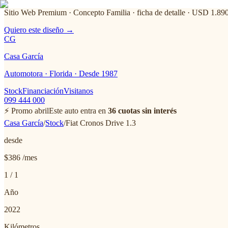
Sitio Web Premium · Concepto Familia
· ficha de detalle · USD 1.89
Quiero este diseño →
CG
Casa García
Automotora · Florida · Desde 1987
Stock
Financiación
Visitanos
099 444 000
⚡ Promo abril
Este auto entra en
36 cuotas sin interés
Casa García
/
Stock
/
Fiat
Cronos Drive 1.3
desde
$386
/mes
1
/
1
Año
2022
Kilómetros