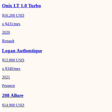
Onix LT 1.0 Turbo
$16.200
USD
o
$431
/mes
2020
Renault
Logan Authentique
$12.800
USD
o
$340
/mes
2021
Peugeot
208 Allure
$14.900
USD