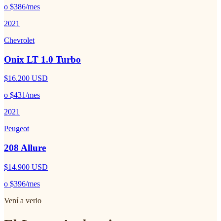
o
$386
/mes
2021
Chevrolet
Onix LT 1.0 Turbo
$16.200
USD
o
$431
/mes
2021
Peugeot
208 Allure
$14.900
USD
o
$396
/mes
Vení a verlo