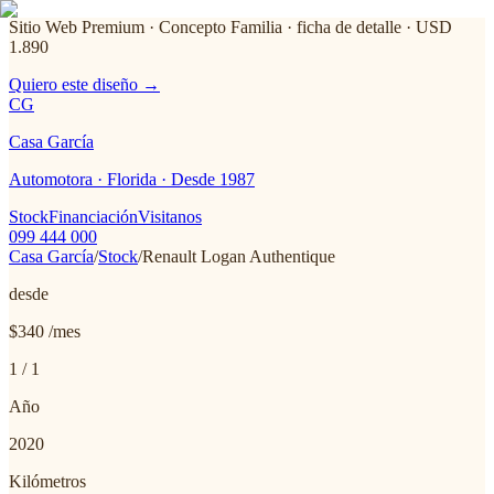
Sitio Web Premium · Concepto Familia
· ficha de detalle · USD
1.890
Quiero este diseño →
CG
Casa García
Automotora · Florida · Desde 1987
Stock
Financiación
Visitanos
099 444 000
Casa García
/
Stock
/
Renault
Logan Authentique
desde
$340
/mes
1
/
1
Año
2020
Kilómetros