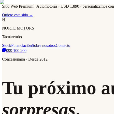
Sitio Web Premium · Automotoras
· USD 1.890 · personalizamos con t
Quiero este sitio →
N
NORTE MOTORS
Tacuarembó
Stock
Financiación
Sobre nosotros
Contacto
099 100 200
Concesionaria · Desde 2012
Tu próximo a
sorpresas
.