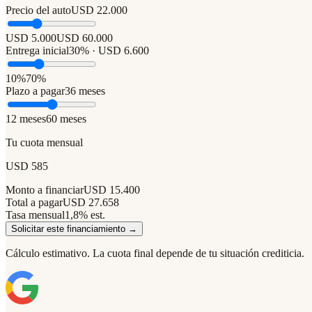
Precio del auto
USD 22.000
USD 5.000
USD 60.000
Entrega inicial
30% · USD 6.600
10%
70%
Plazo a pagar
36 meses
12 meses
60 meses
Tu cuota mensual
USD 585
Monto a financiar
USD 15.400
Total a pagar
USD 27.658
Tasa mensual
1,8% est.
Solicitar este financiamiento →
Cálculo estimativo. La cuota final depende de tu situación crediticia.