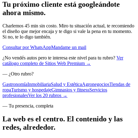
Tu próximo cliente está googleándote
ahora mismo
.
Charlemos 45 min sin costo. Miro tu situación actual, te recomiendo
el diseño que mejor encaja y te digo si vale la pena en tu momento.
Si no, te lo digo también.
Consultar por WhatsApp
Mandame un mail
¿No vendés autos pero te interesa este nivel para tu rubro?
Ver
catálogo completo de Sitios Web Premium →
— ¿Otro rubro?
Gastronomía
Inmobiliaria
Salud y Estética
Agronegocios
Tiendas de
ropa
Turismo y hospedaje
Gimnasios y fitness
Servicios
profesionales
Ver los 20 rubros →
— Tu presencia, completa
La web es el centro. El contenido y las
redes, alrededor.