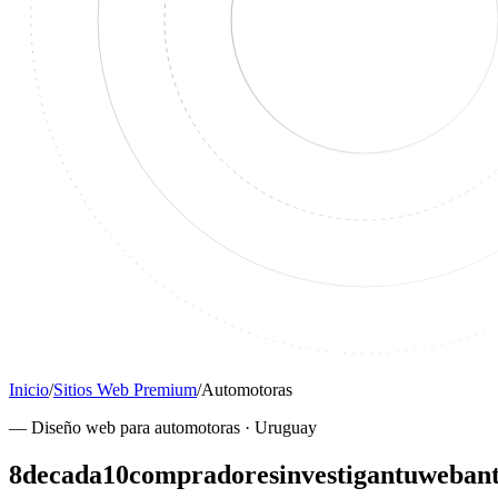
Inicio
/
Sitios Web Premium
/
Automotoras
—
Diseño web para automotoras · Uruguay
8
de
cada
10
compradores
investigan
tu
web
an