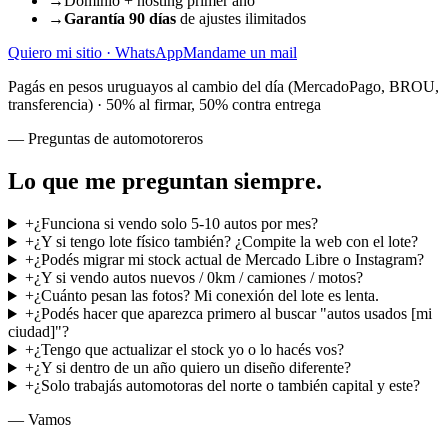
→
Dominio + hosting primer año
→
Garantía 90 días
de ajustes ilimitados
Quiero mi sitio · WhatsApp
Mandame un mail
Pagás en pesos uruguayos al cambio del día (MercadoPago, BROU,
transferencia) · 50% al firmar, 50% contra entrega
— Preguntas de automotoreros
Lo que
me preguntan siempre
.
+
¿Funciona si vendo solo 5-10 autos por mes?
+
¿Y si tengo lote físico también? ¿Compite la web con el lote?
+
¿Podés migrar mi stock actual de Mercado Libre o Instagram?
+
¿Y si vendo autos nuevos / 0km / camiones / motos?
+
¿Cuánto pesan las fotos? Mi conexión del lote es lenta.
+
¿Podés hacer que aparezca primero al buscar "autos usados [mi
ciudad]"?
+
¿Tengo que actualizar el stock yo o lo hacés vos?
+
¿Y si dentro de un año quiero un diseño diferente?
+
¿Solo trabajás automotoras del norte o también capital y este?
— Vamos