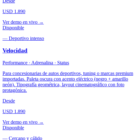
Desde
USD 1.890
Ver demo en vivo →
Disponible
—
Deportivo intenso
Velocidad
Performance · Adrenalina · Status
Para concesionarias de autos deportivos, tuning o marcas premium
importadas. Paleta oscura con acento eléctrico (negro + amarillo
neón). Tipografía geométrica, layout cinematográfico con foto
protagónica.
Desde
USD 1.890
Ver demo en vivo →
Disponible
—
Cercano y cálido