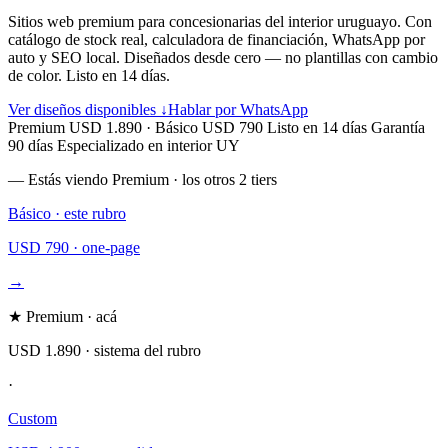
Sitios web premium para concesionarias del interior uruguayo. Con
catálogo de stock real, calculadora de financiación, WhatsApp por
auto
y SEO local. Diseñados desde cero — no plantillas con cambio
de color. Listo en 14 días.
Ver diseños disponibles ↓
Hablar por WhatsApp
Premium USD 1.890 · Básico USD 790
Listo en 14 días
Garantía
90 días
Especializado en interior UY
— Estás viendo Premium · los otros 2 tiers
Básico · este rubro
USD 790 · one-page
→
★ Premium · acá
USD 1.890 · sistema del rubro
·
Custom