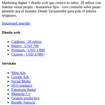
Marketing digital + diseño web que conoce tu rubro. 20 rubros con
sistema visual propio · honorarios fijos · cero comisión sobre pauta ·
atendido por el founder. Desde Tacuarembó para todo el interior
uruguayo.
Instagram
LinkedIn
Diseño web
Catálogo · 20 rubros
Básico · USD 790
Premium · USD 1.890
Custom · USD 4.900+
Servicios
Meta Ads
Google Ads
Social Media
SEO orgánico
Estrategia digital
Mentoría 1:1
Gestión productiva
Bundle Agencia