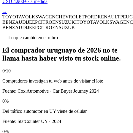
USD 4.900+ · a medida
→
TOYOTA
VOLKSWAGEN
CHEVROLET
FORD
RENAULT
PEUG
BENZ
AUDI
JEEP
CITROEN
SUZUKI
TOYOTA
VOLKSWAGEN
C
BENZ
AUDI
JEEP
CITROEN
SUZUKI
— Lo que cambió en el rubro
El comprador uruguayo de 2026
no te
llama hasta haber visto tu stock online
.
0
/10
Compradores investigan tu web antes de visitar el lote
Fuente:
Cox Automotive · Car Buyer Journey 2024
0
%
Del tráfico automotor en UY viene de celular
Fuente:
StatCounter UY · 2024
0
%