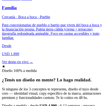
Familia
Cercanía · Boca a boca · Pueblo
Para concesionarias de pueblo o barrio que viven del boca a boca y
la financiación propia. Paleta tierra cálida (crema + terracota),
tipografía redondeada amigable. Foco en cuotas accesibles y trato
familiar.
Desde
USD 1.890
Ver demo en vivo →
★
Diseño 100% a medida
¿Tenés un diseño
en mente
? Lo hago realidad.
Si ninguno de los 3 conceptos te representa, diseño el tuyo desde
cero — identidad visual, copy específico de tu marca, animaciones
premium y funcionalidades custom. Te lo cotizo en 48 hs.
Diseño a medida · desde
USD 4.900
· 6-12 semanas · proceso