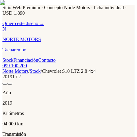
Sitio Web Premium · Concepto Norte Motors
· ficha individual ·
USD 1.890
Quiero este diseño →
N
NORTE MOTORS
Tacuarembó
Stock
Financiación
Contacto
099 100 200
Norte Motors
/
Stock
/
Chevrolet
S10 LTZ 2.8 4x4
2019
1
/
2
Año
2019
Kilómetros
94.000 km
Transmisión