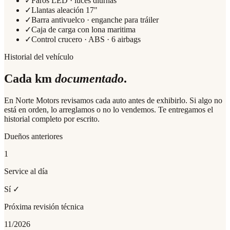
✓
Faros LED · luces diurnas
✓
Llantas aleación 17"
✓
Barra antivuelco · enganche para tráiler
✓
Caja de carga con lona maritima
✓
Control crucero · ABS · 6 airbags
Historial del vehículo
Cada km
documentado
.
En Norte Motors revisamos cada auto antes de exhibirlo. Si algo no
está en orden, lo arreglamos o no lo vendemos. Te entregamos el
historial completo por escrito.
Dueños anteriores
1
Service al día
Sí ✓
Próxima revisión técnica
11/2026