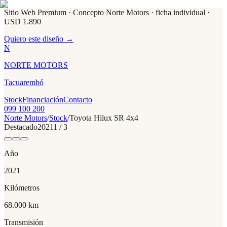
Sitio Web Premium · Concepto Norte Motors
· ficha individual ·
USD 1.890
Quiero este diseño →
N
NORTE MOTORS
Tacuarembó
Stock
Financiación
Contacto
099 100 200
Norte Motors
/
Stock
/
Toyota
Hilux SR 4x4
Destacado
2021
1
/
3
Año
2021
Kilómetros
68.000 km
Transmisión