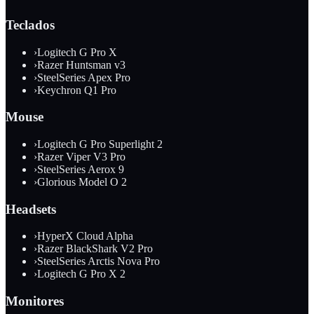
Teclados
›
Logitech G Pro X
›
Razer Huntsman v3
›
SteelSeries Apex Pro
›
Keychron Q1 Pro
Mouse
›
Logitech G Pro Superlight 2
›
Razer Viper V3 Pro
›
SteelSeries Aerox 9
›
Glorious Model O 2
Headsets
›
HyperX Cloud Alpha
›
Razer BlackShark V2 Pro
›
SteelSeries Arctis Nova Pro
›
Logitech G Pro X 2
Monitores