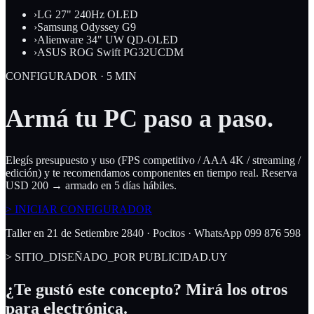
›
LG 27" 240Hz OLED
›
Samsung Odyssey G9
›
Alienware 34" UW QD-OLED
›
ASUS ROG Swift PG32UCDM
CONFIGURADOR · 5 MIN
Armá tu PC
paso a paso
.
Elegís presupuesto y uso (FPS competitivo / AAA 4K / streaming /
edición) y te recomendamos componentes en tiempo real. Reserva
USD 200 → armado en 5 días hábiles.
>
INICIAR CONFIGURADOR
Taller en 21 de Setiembre 2840 · Pocitos · WhatsApp 099 876 598
> SITIO_DISEÑADO_POR PUBLICIDAD.UY
¿Te gustó este concepto? Mirá los otros
para electrónica
.