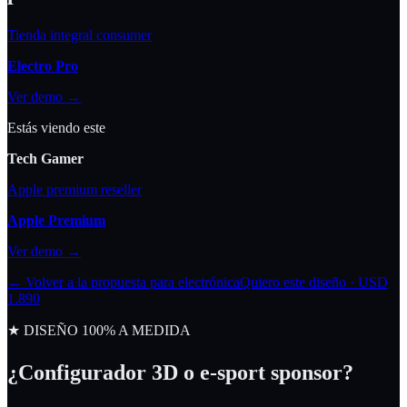
Tienda integral consumer
Electro Pro
Ver demo →
Estás viendo este
Tech Gamer
Apple premium reseller
Apple Premium
Ver demo →
← Volver a la propuesta para electrónica
Quiero este diseño · USD
1.890
★ DISEÑO 100% A MEDIDA
¿Configurador 3D o e-sport sponsor?