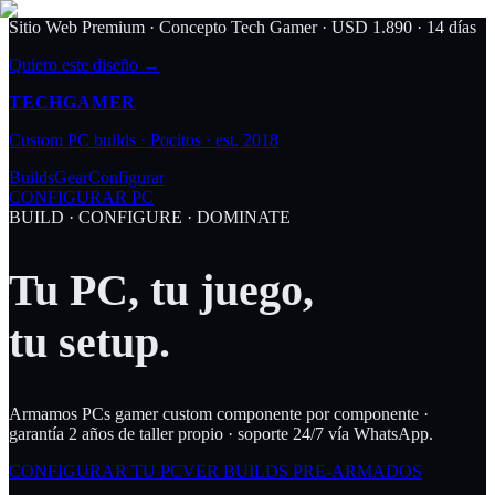
Sitio Web Premium · Concepto Tech Gamer
· USD 1.890 · 14 días
Quiero este diseño →
TECH
GAMER
Custom PC builds · Pocitos · est. 2018
Builds
Gear
Configurar
CONFIGURAR PC
BUILD · CONFIGURE · DOMINATE
Tu PC,
tu juego
,
tu setup
.
Armamos PCs gamer custom componente por componente ·
garantía 2 años de taller propio · soporte 24/7 vía WhatsApp.
CONFIGURAR TU PC
VER BUILDS PRE-ARMADOS