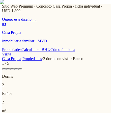
Sitio Web Premium · Concepto Casa Propia
· ficha individual ·
USD 1.890
Quiero este diseño →
🏡
Casa Propia
Inmobiliaria familiar · MVD
Propiedades
Calculadora BHU
Cómo funciona
Visita
Casa Propia
·
Propiedades
·
2 dorm con vista · Buceo
1
/
5
Dorms
2
Baños
2
m²