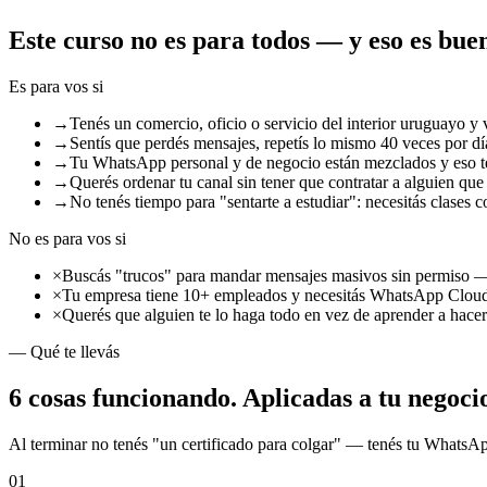
Este curso
no es para todos
— y eso es bue
Es para vos si
→
Tenés un comercio, oficio o servicio del interior uruguayo y
→
Sentís que perdés mensajes, repetís lo mismo 40 veces por dí
→
Tu WhatsApp personal y de negocio están mezclados y eso te
→
Querés ordenar tu canal sin tener que contratar a alguien que 
→
No tenés tiempo para "sentarte a estudiar": necesitás clases 
No es para vos si
×
Buscás "trucos" para mandar mensajes masivos sin permiso —
×
Tu empresa tiene 10+ empleados y necesitás WhatsApp Clou
×
Querés que alguien te lo haga todo en vez de aprender a hacer
— Qué te llevás
6 cosas funcionando.
Aplicadas a tu negocio
Al terminar no tenés "un certificado para colgar" — tenés tu WhatsA
01