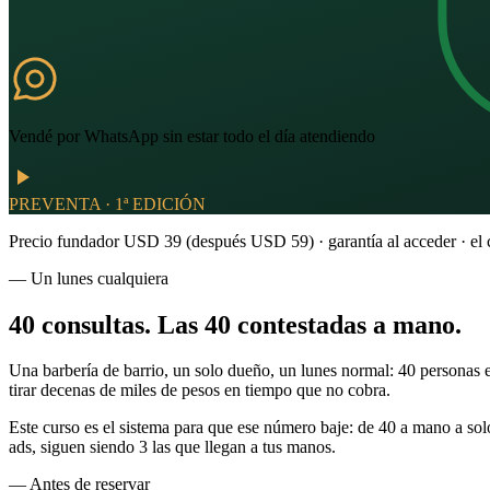
Vendé por WhatsApp sin estar todo el día atendiendo
PREVENTA · 1ª EDICIÓN
Precio fundador USD
39
(después USD
59
) · garantía al acceder ·
el
— Un lunes cualquiera
40 consultas. Las 40
contestadas a mano
.
Una barbería de barrio, un solo dueño, un lunes normal: 40 personas
tirar decenas de miles de pesos en tiempo que no cobra.
Este curso es el sistema para que ese número baje: de
40 a mano
a so
ads, siguen siendo 3 las que llegan a tus manos.
— Antes de reservar