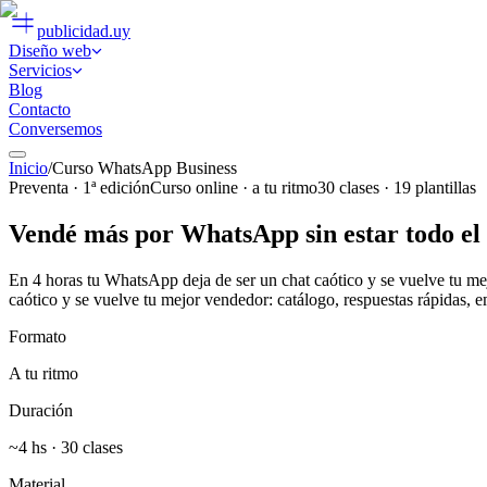
publicidad
.uy
Diseño web
Servicios
Blog
Contacto
Conversemos
Inicio
/
Curso WhatsApp Business
Preventa · 1ª edición
Curso online · a tu ritmo
30
clases ·
19
plantillas
Vendé más por WhatsApp
sin estar todo e
En 4 horas tu WhatsApp deja de ser un chat caótico y se vuelve tu me
caótico y se vuelve tu mejor vendedor: catálogo, respuestas rápidas, 
Formato
A tu ritmo
Duración
~4 hs ·
30
clases
Material