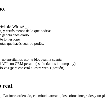
no.
 vivís del WhatsApp.
a, y cerrás menos de lo que podrías.
 genera caos diario.
te lo gestione.
cortas que hacés cuando podés.
 no enseñamos eso, te bloquean la cuenta.
d API con CRM pesado (eso lo damos in-company).
lo vos (para eso está nuestra web + gestión).
 real.
pp Business ordenado, el embudo armado, los cobros integrados y un pl