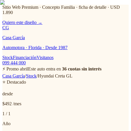
Sitio Web Premium · Concepto Familia
· ficha de detalle · USD
1.890
Quiero este diseño →
CG
Casa García
Automotora · Florida · Desde 1987
Stock
Financiación
Visitanos
099 444 000
⚡ Promo abril
Este auto entra en
36 cuotas sin interés
Casa García
/
Stock
/
Hyundai
Creta GL
⭐ Destacado
desde
$492
/mes
1
/
1
Año