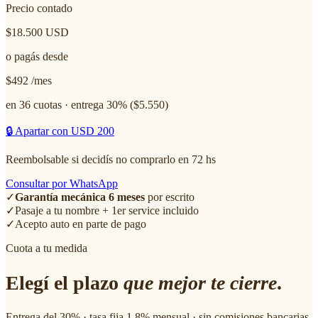
Precio contado
$18.500
USD
o pagás desde
$492
/mes
en 36 cuotas · entrega 30% ($
5.550
)
🔒 Apartar con USD 200
Reembolsable si decidís no comprarlo en 72 hs
Consultar por WhatsApp
✓
Garantía mecánica 6 meses
por escrito
✓
Pasaje a tu nombre + 1er service incluido
✓
Acepto auto en parte de pago
Cuota a tu medida
Elegí el plazo
que mejor te cierre
.
Entrega del 30% · tasa fija 1.8% mensual · sin comisiones bancarias