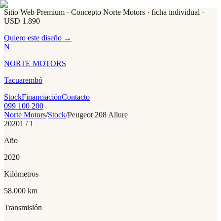
Sitio Web Premium · Concepto Norte Motors
· ficha individual ·
USD 1.890
Quiero este diseño →
N
NORTE MOTORS
Tacuarembó
Stock
Financiación
Contacto
099 100 200
Norte Motors
/
Stock
/
Peugeot
208 Allure
2020
1
/
1
Año
2020
Kilómetros
58.000 km
Transmisión