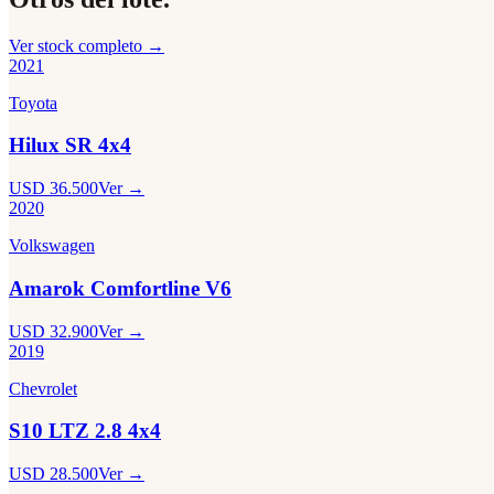
Ver stock completo →
2021
Toyota
Hilux SR 4x4
USD 36.500
Ver →
2020
Volkswagen
Amarok Comfortline V6
USD 32.900
Ver →
2019
Chevrolet
S10 LTZ 2.8 4x4
USD 28.500
Ver →