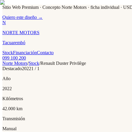
Sitio Web Premium · Concepto Norte Motors
· ficha individual · US
Quiero este diseño →
N
NORTE MOTORS
Tacuarembó
Stock
Financiación
Contacto
099 100 200
Norte Motors
/
Stock
/
Renault
Duster Privilège
Destacado
2022
1
/
1
Año
2022
Kilómetros
42.000 km
Transmisión
Manual