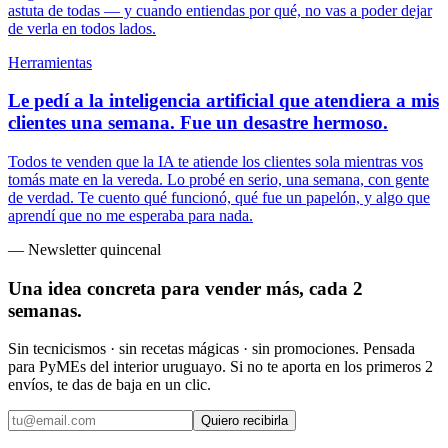
astuta de todas — y cuando entiendas por qué, no vas a poder dejar
de verla en todos lados.
Herramientas
Le pedí a la inteligencia artificial que atendiera a mis
clientes una semana. Fue un desastre hermoso.
Todos te venden que la IA te atiende los clientes sola mientras vos
tomás mate en la vereda. Lo probé en serio, una semana, con gente
de verdad. Te cuento qué funcionó, qué fue un papelón, y algo que
aprendí que no me esperaba para nada.
— Newsletter quincenal
Una idea concreta para vender más,
cada 2
semanas
.
Sin tecnicismos · sin recetas mágicas · sin promociones. Pensada
para PyMEs del interior uruguayo. Si no te aporta en los primeros 2
envíos, te das de baja en un clic.
Quiero recibirla