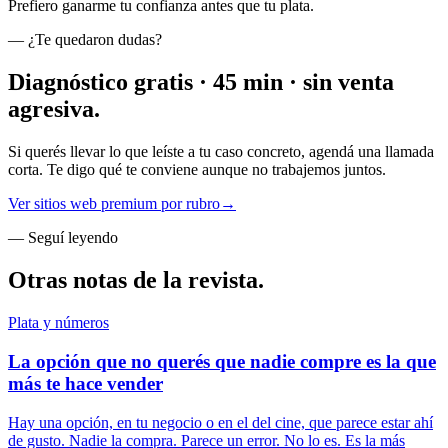
Prefiero ganarme tu confianza antes que tu plata.
— ¿Te quedaron dudas?
Diagnóstico gratis · 45 min · sin venta
agresiva.
Si querés llevar lo que leíste a tu caso concreto, agendá una llamada
corta. Te digo qué te conviene aunque no trabajemos juntos.
Ver sitios web premium por rubro
→
— Seguí leyendo
Otras notas de la revista.
Plata y números
La opción que no querés que nadie compre es la que
más te hace vender
Hay una opción, en tu negocio o en el del cine, que parece estar ahí
de gusto. Nadie la compra. Parece un error. No lo es. Es la más