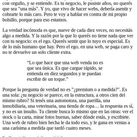
con orgullo, y se entiende. Es tu negocio, le pusiste años, no querés
que sea "una más". Y yo, que vivo de hacer webs, debería asentir y
cobrarte lo más caro. Pero te voy a hablar en contra de mi propio
bolsillo, porque para eso estamos.
La verdad incómoda es que, nueve de cada diez veces, no necesitás
algo a medida. Y la razón por la que lo querés no tiene nada que ver
con tu negocio: es el ego. Querés sentir que lo tuyo es especial. Es
de lo más humano que hay. Pero el ego, en una web, se paga caro y
no te devuelve un solo cliente extra.
“
Lo que hace que una web venda no es
que sea única. Es que cargue rápido, se
entienda en diez segundos y te puedan
escribir de un toque.
”
Porque la pregunta de verdad no es "¿premium o a medida?". Es
una sola: ¿tu negocio se parece, en la estructura, a otros cien del
mismo rubro? Si tenés una automotora, una parrilla, una
inmobiliaria, una veterinaria, una tienda de ropa… la respuesta es sí,
y no es un insulto. Tu cliente busca lo mismo que en las otras: ver el
stock o la carta, mirar fotos buenas, saber dónde estás, y escribirte.
Una web de rubro bien hecha le da todo eso, y le gana en ventas a
una carísima a medida que tardó cuatro meses.