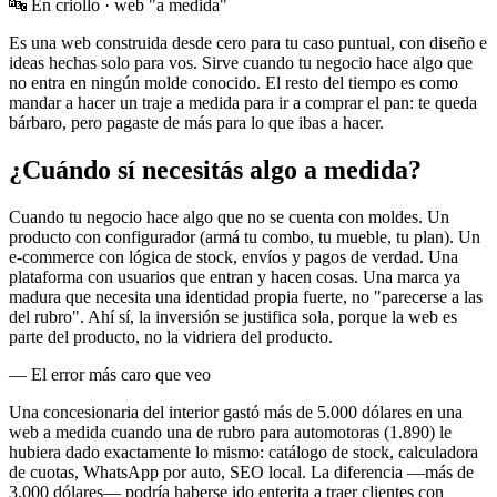
🔤
En criollo ·
web "a medida"
Es una web construida desde cero para tu caso puntual, con diseño e
ideas hechas solo para vos. Sirve cuando tu negocio hace algo que
no entra en ningún molde conocido. El resto del tiempo es como
mandar a hacer un traje a medida para ir a comprar el pan: te queda
bárbaro, pero pagaste de más para lo que ibas a hacer.
¿Cuándo sí necesitás algo a medida?
Cuando tu negocio hace algo que no se cuenta con moldes. Un
producto con configurador (armá tu combo, tu mueble, tu plan). Un
e-commerce con lógica de stock, envíos y pagos de verdad. Una
plataforma con usuarios que entran y hacen cosas. Una marca ya
madura que necesita una identidad propia fuerte, no "parecerse a las
del rubro". Ahí sí, la inversión se justifica sola, porque la web es
parte del producto, no la vidriera del producto.
—
El error más caro que veo
Una concesionaria del interior gastó más de 5.000 dólares en una
web a medida cuando una de rubro para automotoras (1.890) le
hubiera dado exactamente lo mismo: catálogo de stock, calculadora
de cuotas, WhatsApp por auto, SEO local. La diferencia —más de
3.000 dólares— podría haberse ido enterita a traer clientes con