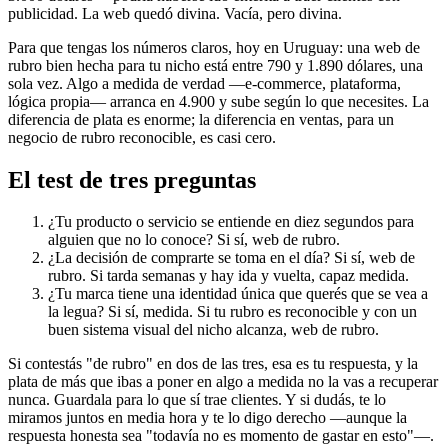
publicidad. La web quedó divina. Vacía, pero divina.
Para que tengas los números claros, hoy en Uruguay: una web de
rubro bien hecha para tu nicho está entre 790 y 1.890 dólares, una
sola vez. Algo a medida de verdad —e-commerce, plataforma,
lógica propia— arranca en 4.900 y sube según lo que necesites. La
diferencia de plata es enorme; la diferencia en ventas, para un
negocio de rubro reconocible, es casi cero.
El test de tres preguntas
¿Tu producto o servicio se entiende en diez segundos para
alguien que no lo conoce? Si sí, web de rubro.
¿La decisión de comprarte se toma en el día? Si sí, web de
rubro. Si tarda semanas y hay ida y vuelta, capaz medida.
¿Tu marca tiene una identidad única que querés que se vea a
la legua? Si sí, medida. Si tu rubro es reconocible y con un
buen sistema visual del nicho alcanza, web de rubro.
Si contestás "de rubro" en dos de las tres, esa es tu respuesta, y la
plata de más que ibas a poner en algo a medida no la vas a recuperar
nunca. Guardala para lo que sí trae clientes. Y si dudás, te lo
miramos juntos en media hora y te lo digo derecho —aunque la
respuesta honesta sea "todavía no es momento de gastar en esto"—.