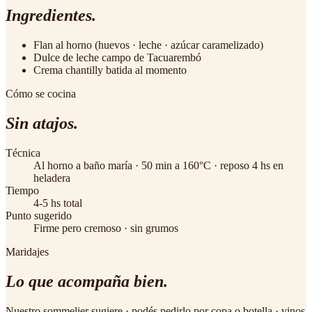
Ingredientes.
Flan al horno (huevos · leche · azúcar caramelizado)
Dulce de leche campo de Tacuarembó
Crema chantilly batida al momento
Cómo se cocina
Sin atajos.
Técnica
Al horno a baño maría · 50 min a 160°C · reposo 4 hs en
heladera
Tiempo
4-5 hs total
Punto sugerido
Firme pero cremoso · sin grumos
Maridajes
Lo que
acompaña bien
.
Nuestro sommelier sugiere · podés pedirlo por copa o botella · vinos