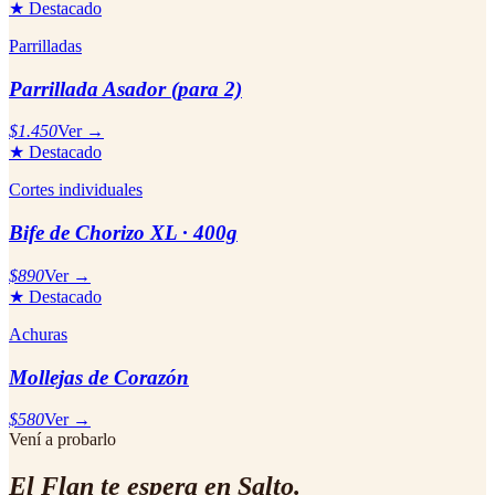
★ Destacado
Parrilladas
Parrillada Asador (para 2)
$1.450
Ver →
★ Destacado
Cortes individuales
Bife de Chorizo XL · 400g
$890
Ver →
★ Destacado
Achuras
Mollejas de Corazón
$580
Ver →
Vení a probarlo
El
Flan
te espera en Salto.