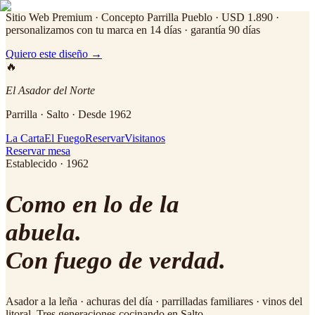
Sitio Web Premium · Concepto Parrilla Pueblo
· USD 1.890 ·
personalizamos con tu marca en 14 días · garantía 90 días
Quiero este diseño →
🔥
El Asador del Norte
Parrilla · Salto · Desde 1962
La Carta
El Fuego
Reservar
Visitanos
Reservar mesa
Establecido · 1962
Como en lo de la
abuela.
Con fuego de verdad.
Asador a la leña · achuras del día · parrilladas familiares · vinos del
litoral.
Tres generaciones cocinando en Salto.