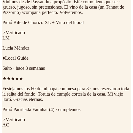
Vinimos desde Paysandú a propósito. Bife como tiene que ser ·
grueso, jugoso, sin pretensiones. El vino de la casa (un Tannat de
Pizzorno) acompaña perfecto. Volveremos.
Pidió
Bife de Chorizo XL + Vino del litoral
Verificado
LM
Lucía Méndez
Local Guide
Salto
·
hace 3 semanas
★
★
★
★
★
Festejamos los 60 de mi papá con mesa para 8 · nos reservaron toda
la salita del fondo. Tortita de cumple cortesía de la casa. Mi viejo
lloró. Gracias eternas.
Pidió
Parrillada Familiar (4) · cumpleaños
Verificado
AC