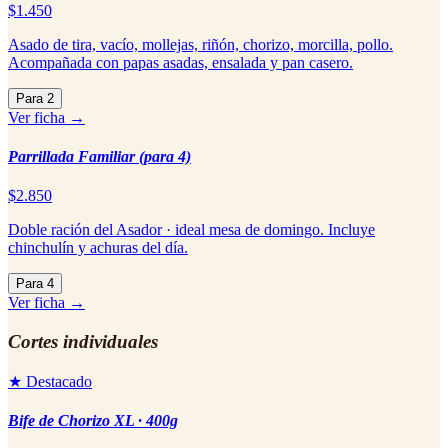
$1.450
Asado de tira, vacío, mollejas, riñón, chorizo, morcilla, pollo.
Acompañada con papas asadas, ensalada y pan casero.
Para 2
Ver ficha →
Parrillada Familiar (para 4)
$2.850
Doble ración del Asador · ideal mesa de domingo. Incluye
chinchulín y achuras del día.
Para 4
Ver ficha →
Cortes individuales
★ Destacado
Bife de Chorizo XL · 400g