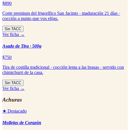
$890
Corte premium del frigorífico San Jacinto · maduración 21 días ·
cocción a punto que vos elijas.
Sin TACC
Ver ficha →
Asado de Tira · 500g
$750
Tira de costilla tradicional · cocción lenta a las brasas · servido con
chimichurri de la casa.
Sin TACC
Ver ficha →
Achuras
★ Destacado
Mollejas de Corazón