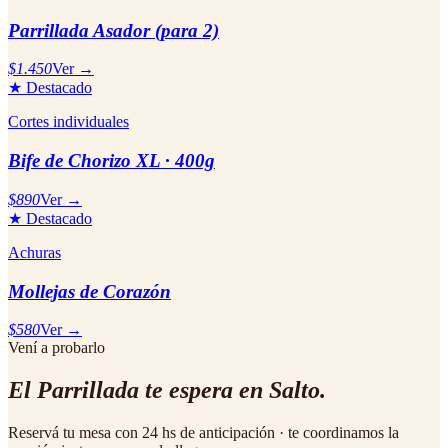
Parrillada Asador (para 2)
$1.450
Ver →
★ Destacado
Cortes individuales
Bife de Chorizo XL · 400g
$890
Ver →
★ Destacado
Achuras
Mollejas de Corazón
$580
Ver →
Vení a probarlo
El
Parrillada
te espera en Salto.
Reservá tu mesa con 24 hs de anticipación · te coordinamos la