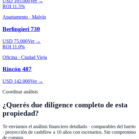
USD 165.000
Ver →
ROI
11.5%
Apartamento
·
Malvín
Berlingieri 730
USD 75.000
Ver →
ROI
11.0%
Oficina
·
Ciudad Vieja
Rincón 487
USD 142.000
Ver →
Coordinar análisis
¿Querés
due diligence completo
de esta
propiedad?
Te enviamos el análisis financiero detallado · comparables del barrio
· proyección de cashflow a 10 años con escenarios. Sin compromiso
de compra.