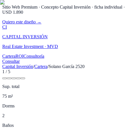
Sitio Web Premium · Concepto Capital Inversión
· ficha individual ·
USD 1.890
Quiero este diseño →
CI
CAPITAL INVERSIÓN
Real Estate Investment · MVD
Cartera
ROI
Consultoría
Consultar
Capital Inversión
/
Cartera
/
Solano García 2520
1
/
5
Sup. total
75 m²
Dorms
2
Baños