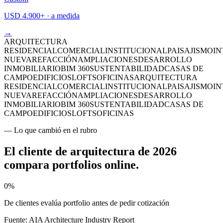
USD 4.900+ · a medida
→
ARQUITECTURA
RESIDENCIAL
COMERCIAL
INSTITUCIONAL
PAISAJISMO
IN
NUEVA
REFACCIÓN
AMPLIACIONES
DESARROLLO
INMOBILIARIO
BIM 360
SUSTENTABILIDAD
CASAS DE
CAMPO
EDIFICIOS
LOFTS
OFICINAS
ARQUITECTURA
RESIDENCIAL
COMERCIAL
INSTITUCIONAL
PAISAJISMO
IN
NUEVA
REFACCIÓN
AMPLIACIONES
DESARROLLO
INMOBILIARIO
BIM 360
SUSTENTABILIDAD
CASAS DE
CAMPO
EDIFICIOS
LOFTS
OFICINAS
— Lo que cambió en el rubro
El cliente de arquitectura de 2026
compara portfolios online
.
0
%
De clientes evalúa portfolio antes de pedir cotización
Fuente:
AIA Architecture Industry Report