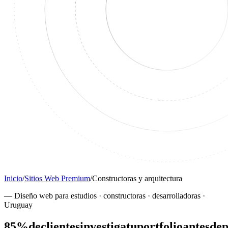
Inicio
/
Sitios Web Premium
/
Constructoras y arquitectura
—
Diseño web para estudios · constructoras · desarrolladoras ·
Uruguay
85%
de
clientes
investiga
tu
portfolio
antes
de
p