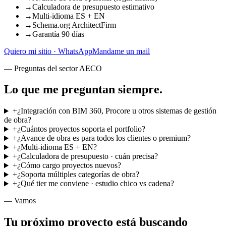
→
Calculadora de presupuesto estimativo
→
Multi-idioma ES + EN
→
Schema.org ArchitectFirm
→
Garantía 90 días
Quiero mi sitio · WhatsApp
Mandame un mail
— Preguntas del sector AECO
Lo que
me preguntan siempre
.
+
¿Integración con BIM 360, Procore u otros sistemas de gestión
de obra?
+
¿Cuántos proyectos soporta el portfolio?
+
¿Avance de obra es para todos los clientes o premium?
+
¿Multi-idioma ES + EN?
+
¿Calculadora de presupuesto · cuán precisa?
+
¿Cómo cargo proyectos nuevos?
+
¿Soporta múltiples categorías de obra?
+
¿Qué tier me conviene · estudio chico vs cadena?
— Vamos
Tu próximo proyecto está buscando