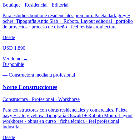
Boutique · Residencial · Editorial
Para estudios boutique residenciales premium. Paleta dark grey +
ochre. Tipografía Antic Slab + Roboto. Layout editorial · portfolio
de proyectos · proceso de diseño · feel revista arquitectura.
Desde
USD 1.890
Ver demo →
Disponible
—
Constructora mediana profesional
Norte Construcciones
Constructora · Profesional · Workhorse
Para constructoras con obras residenciales y comerciales. Paleta
navy + safety yellow. Tipografía Oswald + Roboto Mono. Layout
workhorse · obras en curso · ficha técnica · feel profesional
industrial.
Desde