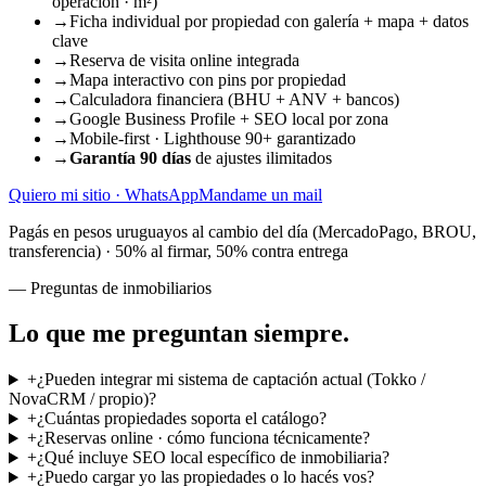
operación · m²)
→
Ficha individual por propiedad con galería + mapa + datos
clave
→
Reserva de visita online integrada
→
Mapa interactivo con pins por propiedad
→
Calculadora financiera (BHU + ANV + bancos)
→
Google Business Profile + SEO local por zona
→
Mobile-first · Lighthouse 90+ garantizado
→
Garantía 90 días
de ajustes ilimitados
Quiero mi sitio · WhatsApp
Mandame un mail
Pagás en pesos uruguayos al cambio del día (MercadoPago, BROU,
transferencia) · 50% al firmar, 50% contra entrega
— Preguntas de inmobiliarios
Lo que
me preguntan siempre
.
+
¿Pueden integrar mi sistema de captación actual (Tokko /
NovaCRM / propio)?
+
¿Cuántas propiedades soporta el catálogo?
+
¿Reservas online · cómo funciona técnicamente?
+
¿Qué incluye SEO local específico de inmobiliaria?
+
¿Puedo cargar yo las propiedades o lo hacés vos?