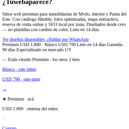
¿Tu
web
aparece?
Sitios web premium para inmobiliarias de Mvdo, interior y Punta del
Este. Con
catálogo filtrable, fotos optimizadas, mapa interactivo,
reserva de visita online
y SEO local por zona. Diseñados desde cero
— no plantillas con cambio de color. Listo en 14 días.
Ver diseños disponibles ↓
Hablar por WhatsApp
Premium USD 1.890 · Básico USD 790
Listo en 14 días
Garantía
90 días
Especializado en mercado UY
— Estás viendo Premium · los otros 2 tiers
Básico · este rubro
USD 790 · one-page
→
★ Premium · acá
USD 1.890 · sistema del rubro
·
Custom