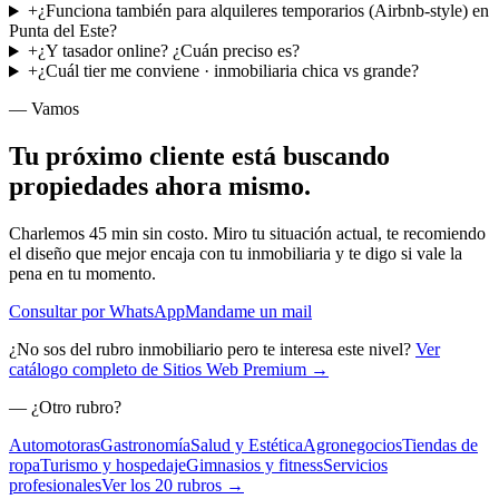
+
¿Funciona también para alquileres temporarios (Airbnb-style) en
Punta del Este?
+
¿Y tasador online? ¿Cuán preciso es?
+
¿Cuál tier me conviene · inmobiliaria chica vs grande?
— Vamos
Tu próximo cliente está buscando
propiedades
ahora mismo
.
Charlemos 45 min sin costo. Miro tu situación actual, te recomiendo
el diseño que mejor encaja con tu inmobiliaria y te digo si vale la
pena en tu momento.
Consultar por WhatsApp
Mandame un mail
¿No sos del rubro inmobiliario pero te interesa este nivel?
Ver
catálogo completo de Sitios Web Premium →
— ¿Otro rubro?
Automotoras
Gastronomía
Salud y Estética
Agronegocios
Tiendas de
ropa
Turismo y hospedaje
Gimnasios y fitness
Servicios
profesionales
Ver los 20 rubros →