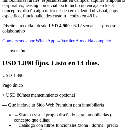
Inmobiliarias rurales, especializadas en campos, alquiler temporario
corporativo, leasing comercial · si tu nicho no encaja en los 3
conceptos, diseño algo único desde cero. Identidad visual, copy
específico, funcionalidades custom · cotizo en 48 hs.
Diseño a medida · desde
USD 4.900
· 6-12 semanas · proceso
colaborativo
Conversemos por WhatsApp →
Ver tier A medida completo
— Inversión
USD 1.890 fijos.
Listo en 14 días
.
USD 1.890
Pago único
+ USD 80/mes mantenimiento opcional
— Qué incluye tu Sitio Web Premium para inmobiliaria
→
Sistema visual propio diseñado para inmobiliarias (el
concepto que elijas)
→
Catálogo con filtros funcionales (zona · dorms · precio ·