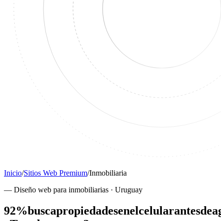
Inicio
/
Sitios Web Premium
/
Inmobiliaria
—
Diseño web para inmobiliarias · Uruguay
92%
busca
propiedades
en
el
celular
antes
de
a