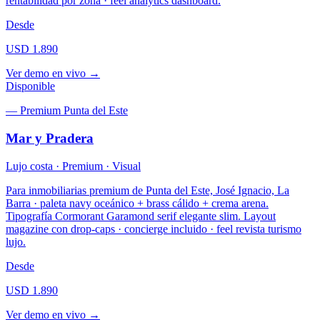
rentabilidad por zona · feel analytics dashboard.
Desde
USD 1.890
Ver demo en vivo →
Disponible
—
Premium Punta del Este
Mar y Pradera
Lujo costa · Premium · Visual
Para inmobiliarias premium de Punta del Este, José Ignacio, La
Barra · paleta navy oceánico + brass cálido + crema arena.
Tipografía Cormorant Garamond serif elegante slim. Layout
magazine con drop-caps · concierge incluido · feel revista turismo
lujo.
Desde
USD 1.890
Ver demo en vivo →