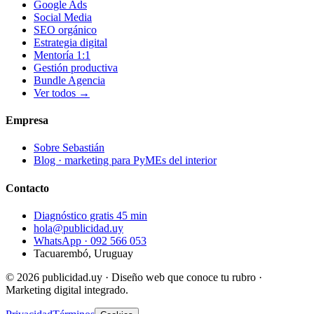
Google Ads
Social Media
SEO orgánico
Estrategia digital
Mentoría 1:1
Gestión productiva
Bundle Agencia
Ver todos →
Empresa
Sobre Sebastián
Blog · marketing para PyMEs del interior
Contacto
Diagnóstico gratis 45 min
hola@publicidad.uy
WhatsApp ·
092 566 053
Tacuarembó, Uruguay
©
2026
publicidad.uy · Diseño web que conoce tu rubro ·
Marketing digital integrado.