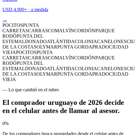
USD 4.900+ · a medida
→
POCITOS
PUNTA
CARRETAS
CARRASCO
MALVÍN
CORDÓN
PARQUE
RODÓ
PUNTA DEL
ESTE
MALDONADO
ATLÁNTIDA
COLONIA
CANELONES
CI
DE LA COSTA
SOLYMAR
PUNTA GORDA
PRADO
CIUDAD
VIEJA
POCITOS
PUNTA
CARRETAS
CARRASCO
MALVÍN
CORDÓN
PARQUE
RODÓ
PUNTA DEL
ESTE
MALDONADO
ATLÁNTIDA
COLONIA
CANELONES
CI
DE LA COSTA
SOLYMAR
PUNTA GORDA
PRADO
CIUDAD
VIEJA
— Lo que cambió en el rubro
El comprador uruguayo de 2026
decide
en el celular antes de llamar al asesor
.
0
%
De los compradores busca propiedades desde el celular antes de