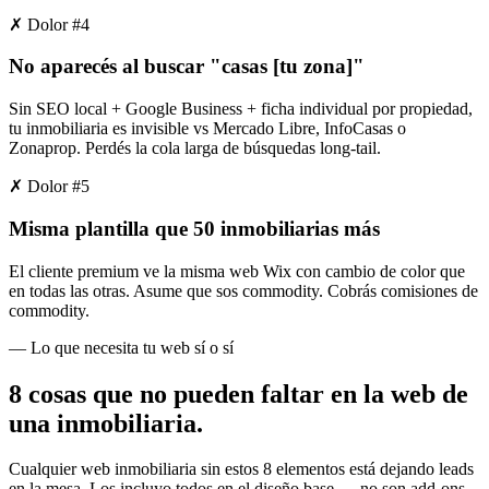
✗ Dolor #
4
No aparecés al buscar "casas [tu zona]"
Sin SEO local + Google Business + ficha individual por propiedad,
tu inmobiliaria es invisible vs Mercado Libre, InfoCasas o
Zonaprop. Perdés la cola larga de búsquedas long-tail.
✗ Dolor #
5
Misma plantilla que 50 inmobiliarias más
El cliente premium ve la misma web Wix con cambio de color que
en todas las otras. Asume que sos commodity. Cobrás comisiones de
commodity.
— Lo que necesita tu web sí o sí
8 cosas que
no pueden faltar
en la web de
una inmobiliaria.
Cualquier web inmobiliaria sin estos 8 elementos está dejando leads
en la mesa. Los incluyo todos en el diseño base — no son add-ons